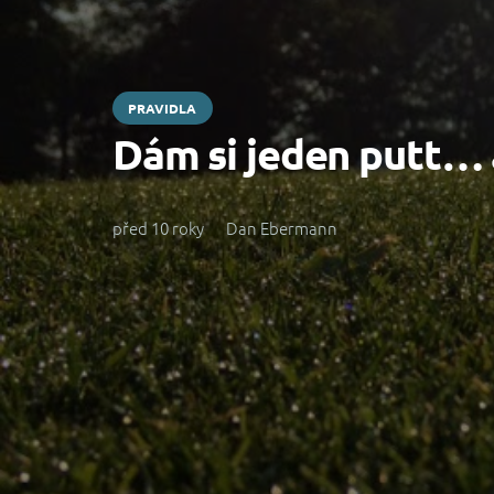
PRAVIDLA
Dám si jeden putt… a
před 10 roky
Dan Ebermann