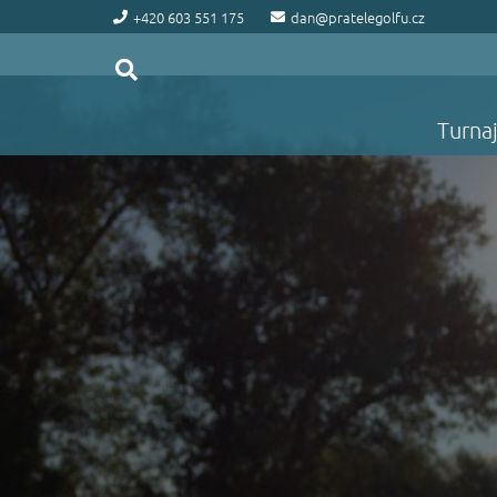
+420 603 551 175
dan@pratelegolfu.cz
Turna