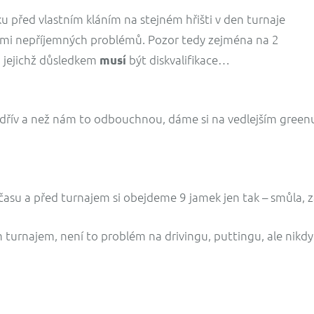
 před vlastním kláním na stejném hřišti v den turnaje
lmi nepříjemných problémů. Pozor tedy zejména na 2
 jejichž důsledkem
být diskvalifikace…
musí
 dřív a než nám to odbouchnou, dáme si na vedlejším green
su a před turnajem si obejdeme 9 jamek jen tak – smůla, zas
urnajem, není to problém na drivingu, puttingu, ale nikdy 