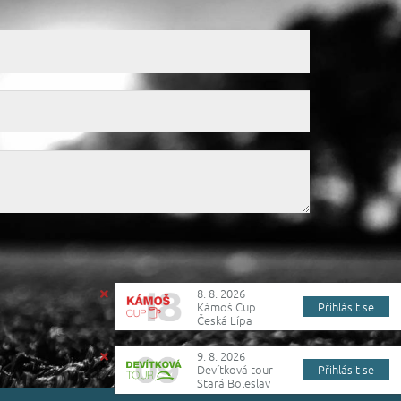
8. 8. 2026
Kámoš Cup
Přihlásit se
Česká Lípa
9. 8. 2026
Devítková tour
Přihlásit se
Stará Boleslav