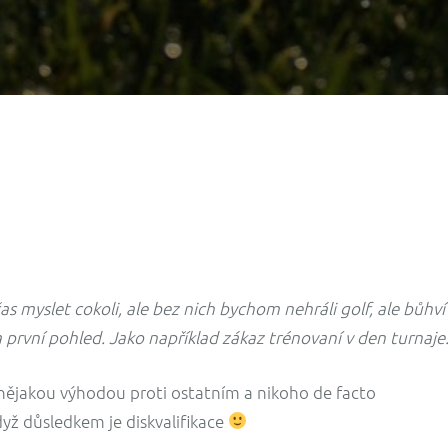
s myslet cokoli, ale bez nich bychom nehráli golf, ale bůhv
 první pohled. Jako například zákaz trénovaní v den turnaje
l nějakou výhodou proti ostatním a nikoho de facto
yž důsledkem je diskvalifikace