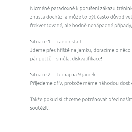
Nicméně paradoxně k porušení zákazu tréninku
zhusta dochází a může to být často důvod ve
frekventované, ale hodně nenápadné případy,
Situace 1. – canon start
Jdeme přes hřiště na jamku, dorazíme o něco
pár puttů – smůla, diskvalifikace!
Situace 2. – turnaj na 9 jamek
Přijedeme dřív, protože máme náhodou dost ča
Takže pokud si chceme potrénovat před naším t
soutěžit!