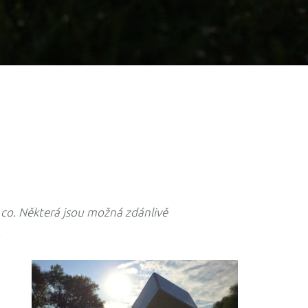
í co. Některá jsou možná zdánlivě
.