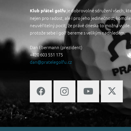
je dobrovolné sdružení všech, kteř
Klub přátel golfu
nejen pro radost, ale i pro jeho jedinečnost, komple
neuvěřitelný pocit, že právě dneska to možná vyjde. 
protože sebe i golf bereme s velikým nadhledem.
Dan Ebermann (prezident)
+420 603 551 175
dan@pratelegolfu.cz