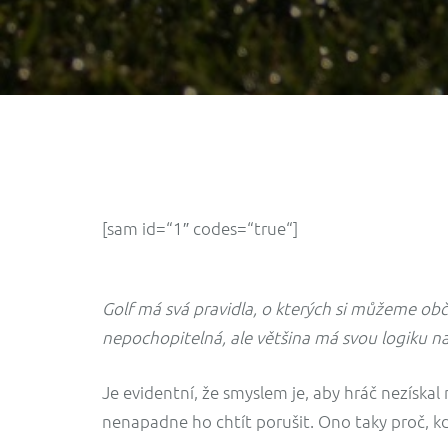
[sam id=“1″ codes=“true“]
Golf má svá pravidla, o kterých si můžeme obča
nepochopitelná, ale většina má svou logiku na
Je evidentní, že smyslem je, aby hráč nezíska
nenapadne ho chtít porušit. Ono taky proč, kd