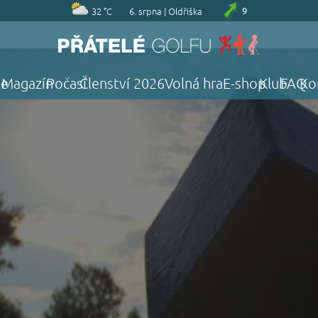
32 °C
6. srpna | Oldřiška
9
je
Magazín
Počasí
Členství 2026
Volná hra
E-shop
Klub
FAQ
Ko