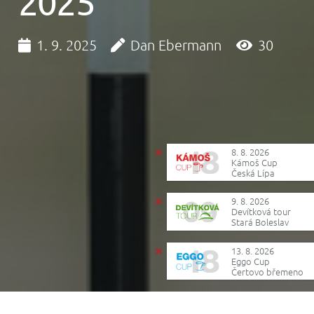
2025
1. 9. 2025
Dan Ebermann
30
8. 8. 2026
Kámoš Cup
Česká Lípa
9. 8. 2026
Devítková tour
Stará Boleslav
13. 8. 2026
Eggo Cup
Čertovo břemeno