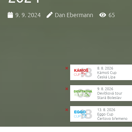
9. 9. 2024
Dan Ebermann
65
8. 8. 2026
Kámoš Cup
Česká Lípa
9. 8. 2026
Devítková tour
Stará Boleslav
13. 8. 2026
Eggo Cup
Čertovo břemeno