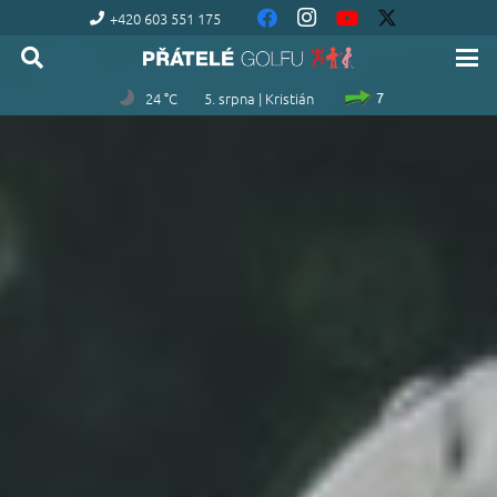
+420 603 551 175
24 °C
5. srpna | Kristián
7