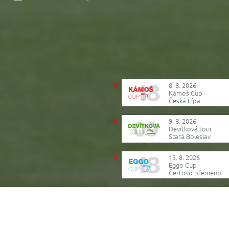
8. 8. 2026
Kámoš Cup
Česká Lípa
9. 8. 2026
Devítková tour
Stará Boleslav
13. 8. 2026
Eggo Cup
Čertovo břemeno
Reklama