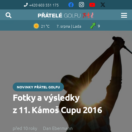
+420 603 551 175
21 °C
7. srpna | Lada
9
NOVINKY PŘÁTEL GOLFU
Fotky a výsledky
z 11. Kámoš Cupu 2016
před 10 roky
Dan Ebermann