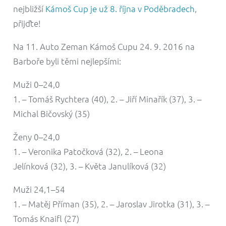
nejbližší
Kámoš Cup je už 8. října v Poděbradech
,
přijďte!
Na 11. Auto Zeman Kámoš Cupu 24. 9. 2016 na
Barboře byli těmi nejlepšími:
Muži 0–24,0
1. – Tomáš Rychtera (40), 2. – Jiří Minařík (37), 3. –
Michal Bičovský (35)
Ženy 0–24,0
1. – Veronika Patočková (32), 2. – Leona
Jelínková (32), 3. – Květa Janulíková (32)
Muži 24,1–54
1. – Matěj Příman (35), 2. – Jaroslav Jirotka (31), 3. –
Tomás Knaifl (27)