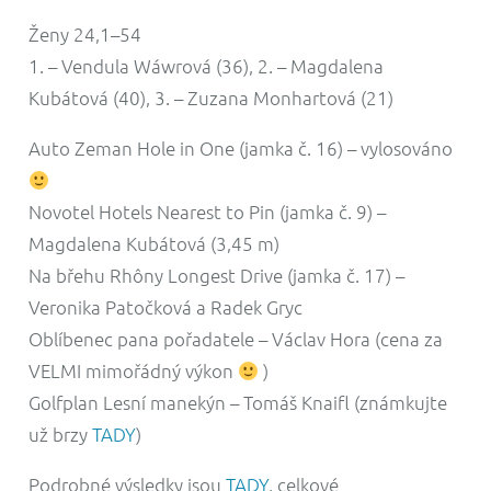
Ženy 24,1–54
1. – Vendula Wáwrová (36), 2. – Magdalena
Kubátová (40), 3. – Zuzana Monhartová (21)
Auto Zeman Hole in One (jamka č. 16) – vylosováno
Novotel Hotels Nearest to Pin (jamka č. 9) –
Magdalena Kubátová (3,45 m)
Na břehu Rhôny Longest Drive (jamka č. 17) –
Veronika Patočková a Radek Gryc
Oblíbenec pana pořadatele – Václav Hora (cena za
VELMI mimořádný výkon
)
Golfplan Lesní manekýn – Tomáš Knaifl (známkujte
už brzy
TADY
)
Podrobné výsledky jsou
TADY
, celkové