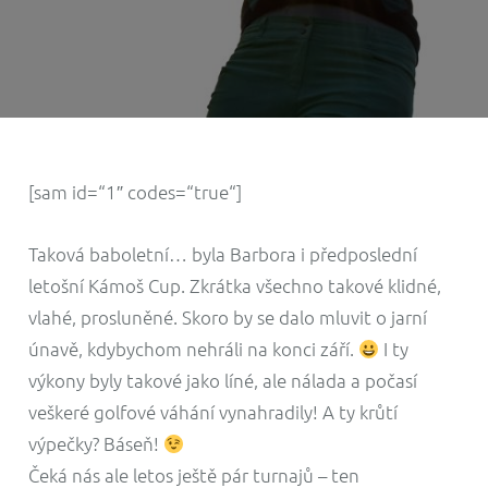
[sam id=“1″ codes=“true“]
Taková baboletní… byla Barbora i předposlední
letošní Kámoš Cup. Zkrátka všechno takové klidné,
vlahé, prosluněné. Skoro by se dalo mluvit o jarní
únavě, kdybychom nehráli na konci září.
I ty
výkony byly takové jako líné, ale nálada a počasí
veškeré golfové váhání vynahradily! A ty krůtí
výpečky? Báseň!
Čeká nás ale letos ještě pár turnajů – ten