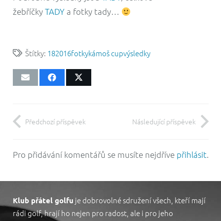
žebříčky
TADY
a fotky tady…
Štítky:
18
2016
fotky
kámoš cup
výsledky
Předchozí příspěvek
Následující příspěvek
Pro přidávání komentářů se musíte nejdříve
přihlásit
.
je dobrovolné sdružení všech, kteří mají
Klub přátel golfu
rádi golf, hrají ho nejen pro radost, ale i pro jeho