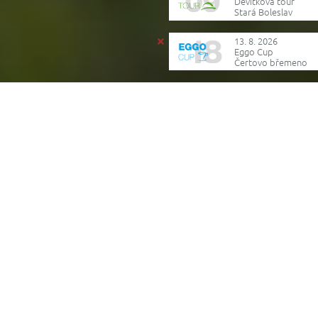
Devítková tour
Stará Boleslav
13. 8. 2026
Eggo Cup
Čertovo břemeno
Reklama
Tak tahle otázka mi před lety docela vrtala hlavou
Vždyť i v zimě normálně běháme po lesích, loukách,
lyžujeme a jinak sportujeme. Ve filmech je vidět
i odpalování míčků v metrových závějích, tak proč
nám, sakra, v Čechách v zimě zavírají hřiště?!
No, je to sice k nevíře, ale aby se nezničilo! Sezóna je