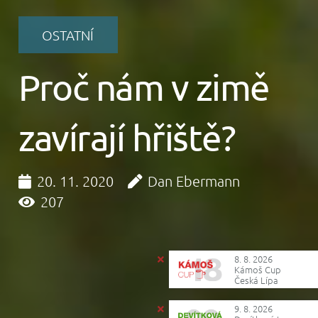
OSTATNÍ
Proč nám v zimě
zavírají hřiště?
20. 11. 2020
Dan Ebermann
207
8. 8. 2026
Kámoš Cup
Česká Lípa
9. 8. 2026