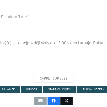
d“ codes=“true“]
k výše), a to nejpozději vždy do 15.00 v den turnaje. Pokud
CARPET CUP 2022
18 JAMEK
INDOOR
START CANONEM
TURNAJ VEČERNÍ