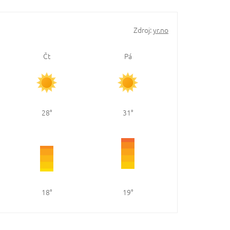
Zdroj:
yr.no
Čt
Pá
28
31
18
19