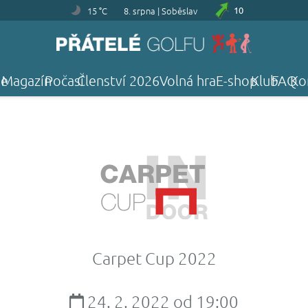
15 °C
8. srpna | Soběslav
10
je
Magazín
Počasí
Členství 2026
Volná hra
E-shop
Klub
FAQ
Ko
Carpet Cup 2022
24. 2. 2022 od 19:00