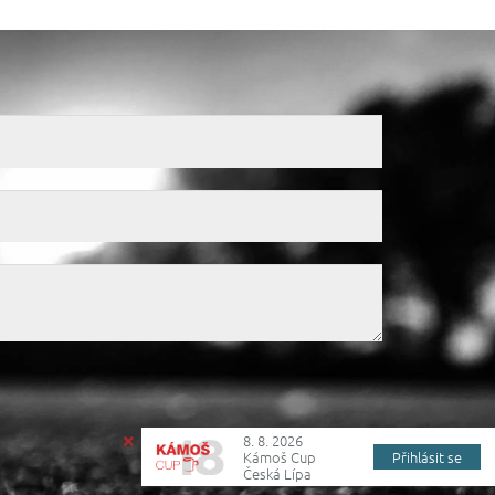
8. 8. 2026
Kámoš Cup
Přihlásit se
Česká Lípa