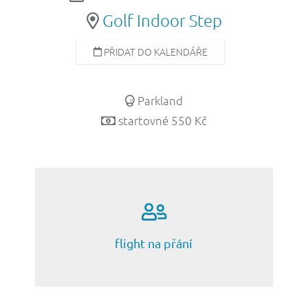
Golf Indoor Step
PŘIDAT DO KALENDÁŘE
Calendar
iCalendar
Office
Parkland
startovné 550 Kč
s kým chcete hrát?
flight na přání