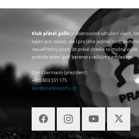
je dobrovolné sdružení všech, kteř
Klub přátel golfu
nejen pro radost, ale i pro jeho jedinečnost, komple
neuvěřitelný pocit, že právě dneska to možná vyjde. 
protože sebe i golf bereme s velikým nadhledem.
Dan Ebermann (prezident)
+420 603 551 175
dan@pratelegolfu.cz