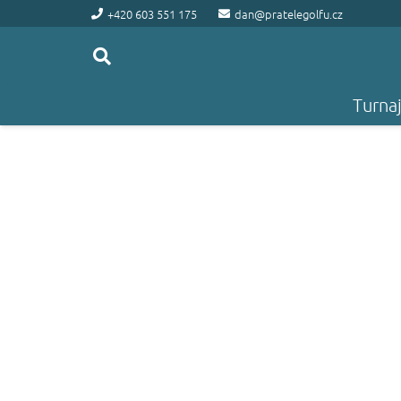
+420 603 551 175
dan@pratelegolfu.cz
Turna