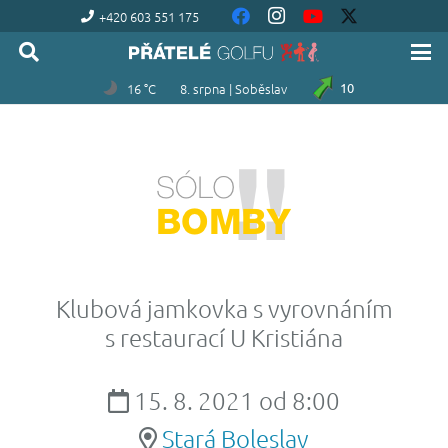
+420 603 551 175
16 °C
8. srpna | Soběslav
10
Klubová jamkovka s vyrovnáním
s restaurací U Kristiána
15. 8. 2021 od 8:00
Stará Boleslav