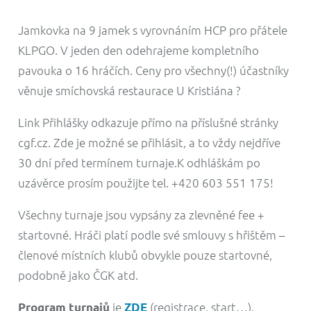
Jamkovka na 9 jamek s vyrovnáním HCP pro přátele
KLPGO. V jeden den odehrajeme kompletního
pavouka o 16 hráčích. Ceny pro všechny(!) účastníky
věnuje smíchovská restaurace U Kristiána ?
Link Přihlášky odkazuje přímo na příslušné stránky
cgf.cz. Zde je možné se přihlásit, a to vždy nejdříve
30 dní před termínem turnaje.K odhláškám po
uzávěrce prosím použijte tel. +420 603 551 175!
Všechny turnaje jsou vypsány za zlevněné fee +
startovné. Hráči platí podle své smlouvy s hřištěm –
členové místních klubů obvykle pouze startovné,
podobně jako ČGK atd.
je
(registrace, start…).
Program turnajů
ZDE