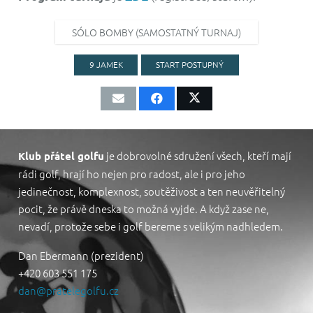
SÓLO BOMBY (SAMOSTATNÝ TURNAJ)
9 JAMEK
START POSTUPNÝ
je dobrovolné sdružení všech, kteří mají
Klub přátel golfu
rádi golf, hrají ho nejen pro radost, ale i pro jeho
jedinečnost, komplexnost, soutěživost a ten neuvěřitelný
pocit, že právě dneska to možná vyjde. A když zase ne,
nevadí, protože sebe i golf bereme s velikým nadhledem.
Dan Ebermann (prezident)
+420 603 551 175
dan@pratelegolfu.cz