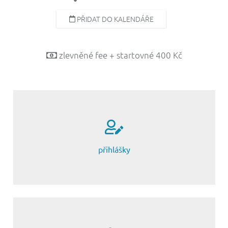
PŘIDAT DO KALENDÁŘE
Stahnout ICS
Google Calenda
zlevněné fee + startovné 400 Kč
cgf.cz
přihlášky
s kým chcete hrát?