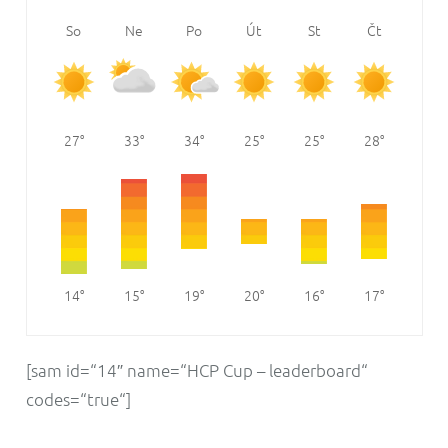
So
Ne
Po
Út
St
Čt
Pá
27
33
34
25
25
28
31
14
15
19
20
16
17
18
[sam id=“14″ name=“HCP Cup – leaderboard“
codes=“true“]