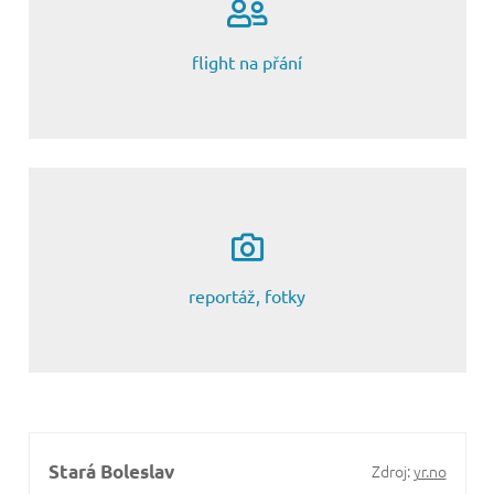
flight na přání
jak to celé bylo
reportáž, fotky
Stará Boleslav
Zdroj:
yr.no