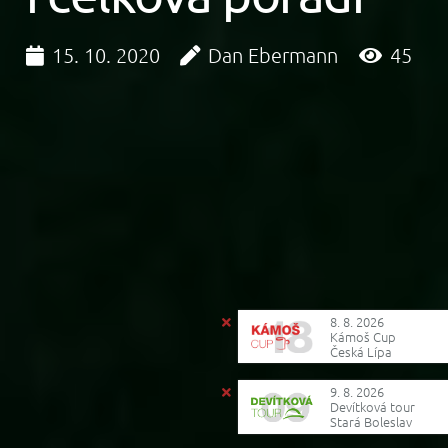
15. 10. 2020
Dan Ebermann
45
8. 8. 2026
Kámoš Cup
Česká Lípa
9. 8. 2026
Devítková tour
Stará Boleslav