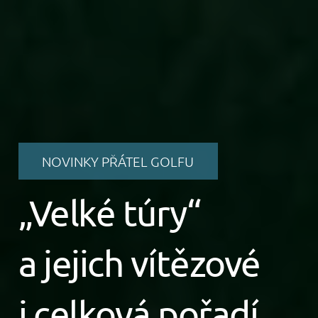
NOVINKY PŘÁTEL GOLFU
„Velké túry“
a jejich vítězové
i celková pořadí