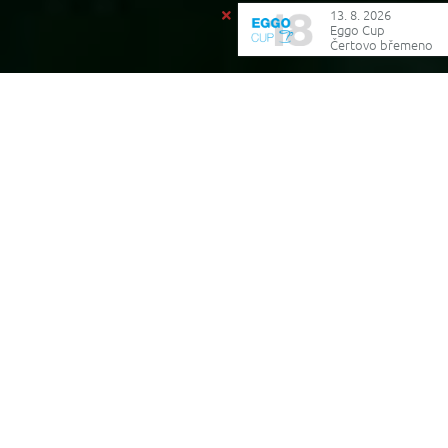
13. 8. 2026
Eggo Cup
Čertovo břemeno
Reklama
Poslední říjnové turnaje stvrdily celková pořadí téhle
bláznivé sezóny. Odehráli jsme, co jsme mohli, ale
hráli jsme a někteří i vyhráli
Z koronavirové mlhy
tak konečně vystoupily všechny výsledky a ukázaly ty
nejlepší, kterým právem patří největší gratulace! Ale
čest a sláva patří všem, protože každý hrál nejlíp, jak
mohl a hlavně hrál…