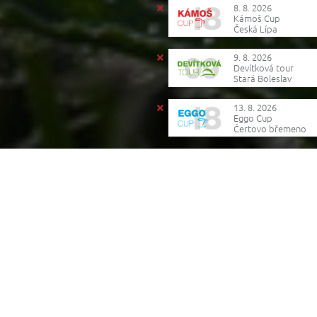
8. 8. 2026
Kámoš Cup
Česká Lípa
9. 8. 2026
Devítková tour
Stará Boleslav
13. 8. 2026
Eggo Cup
Čertovo břemeno
Reklama
Je tu čas dovolených a s ním i nová soutěž!
Vyberte oblast, které se svými tipy na