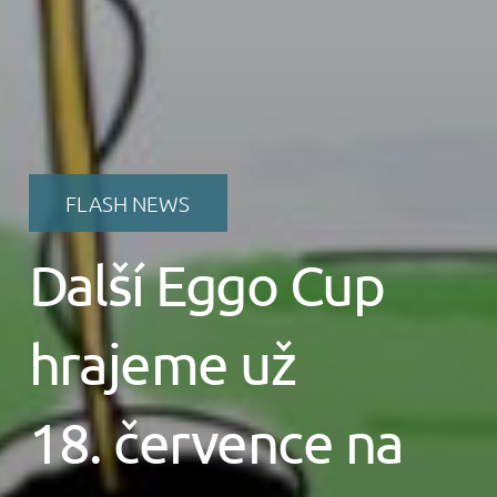
FLASH NEWS
Další Eggo Cup
hrajeme už
18. července na