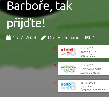
Barboře, tak
přijďte!
15. 7. 2024
Dan Ebermann
4
8. 8. 2026
Kámoš Cup
Česká Lípa
9. 8. 2026
Devítková tour
Stará Boleslav
13. 8. 2026
Eggo Cup
Čertovo břemeno
Reklama