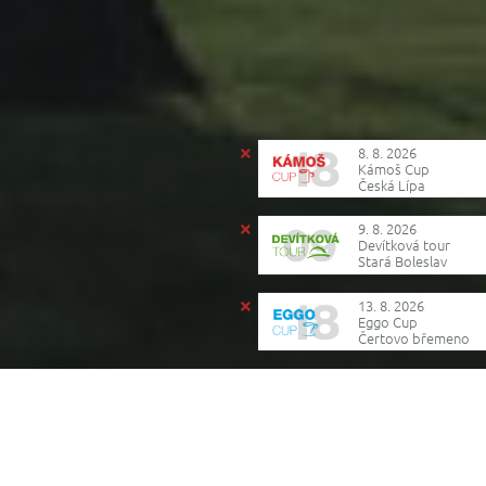
8. 8. 2026
Kámoš Cup
Česká Lípa
9. 8. 2026
Devítková tour
Stará Boleslav
13. 8. 2026
Eggo Cup
Čertovo břemeno
Reklama