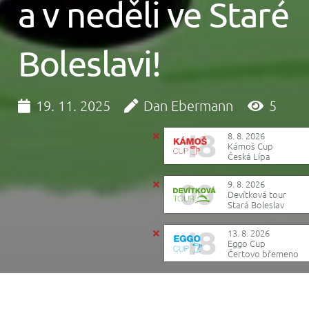
a v neděli ve Staré
Boleslavi!
19. 11. 2025
Dan Ebermann
5
8. 8. 2026
Kámoš Cup
Česká Lípa
9. 8. 2026
Devítková tour
Stará Boleslav
13. 8. 2026
Eggo Cup
Čertovo břemeno
Reklama