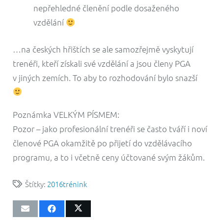
nepřehledné členění podle dosaženého
vzdělání
…na českých hřištích se ale samozřejmě vyskytují
trenéři, kteří získali své vzdělání a jsou členy PGA
v jiných zemích. To aby to rozhodování bylo snazší
Poznámka VELKÝM PÍSMEM:
Pozor – jako profesionální trenéři se často tváří i noví
členové PGA okamžitě po přijetí do vzdělávacího
programu, a to i včetně ceny účtované svým žákům.
Štítky:
2016
trénink