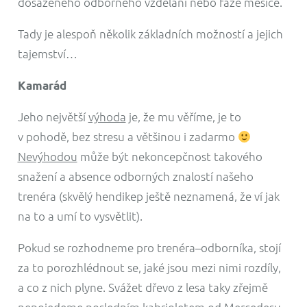
dosaženého odborného vzdělání nebo fáze měsíce.
Tady je alespoň několik základních možností a jejich
tajemství…
Kamarád
Jeho největší
výhoda
je, že mu věříme, je to
v pohodě, bez stresu a většinou i zadarmo
Nevýhodou
může být nekoncepčnost takového
snažení a absence odborných znalostí našeho
trenéra (skvělý hendikep ještě neznamená, že ví jak
na to a umí to vysvětlit).
Pokud se rozhodneme pro trenéra–odborníka, stojí
za to porozhlédnout se, jaké jsou mezi nimi rozdíly,
a co z nich plyne. Svážet dřevo z lesa taky zřejmě