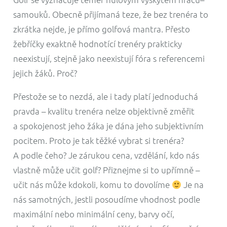
samouků. Obecně přijímaná teze, že bez trenéra to
zkrátka nejde, je přímo golfová mantra. Přesto
žebříčky exaktně hodnotící trenéry prakticky
neexistují, stejně jako neexistují fóra s referencemi
jejich žáků. Proč?
Přestože se to nezdá, ale i tady platí jednoduchá
pravda – kvalitu trenéra nelze objektivně změřit
a spokojenost jeho žáka je dána jeho subjektivním
pocitem. Proto je tak těžké vybrat si trenéra?
A podle čeho? Je zárukou cena, vzdělání, kdo nás
vlastně může učit golf? Přiznejme si to upřímně –
učit nás může kdokoli, komu to dovolíme
Je na
nás samotných, jestli posoudíme vhodnost podle
maximální nebo minimální ceny, barvy očí,