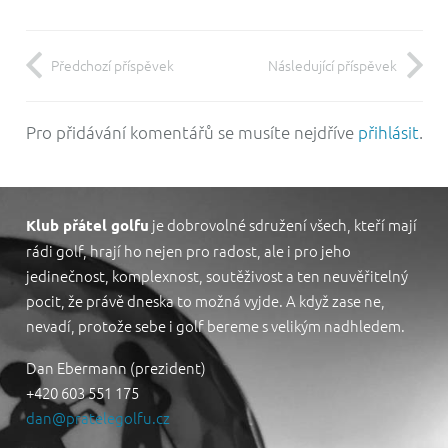
Předchozí příspěvek
Následující příspěvek
Pro přidávání komentářů se musíte nejdříve
přihlásit
.
je dobrovolné sdružení všech, kteří mají
Klub přátel golfu
rádi golf, hrají ho nejen pro radost, ale i pro jeho
jedinečnost, komplexnost, soutěživost a ten neuvěřitelný
pocit, že právě dneska to možná vyjde. A když zase ne,
nevadí, protože sebe i golf bereme s velikým nadhledem.
Dan Ebermann (prezident)
+420 603 551 175
dan@pratelegolfu.cz