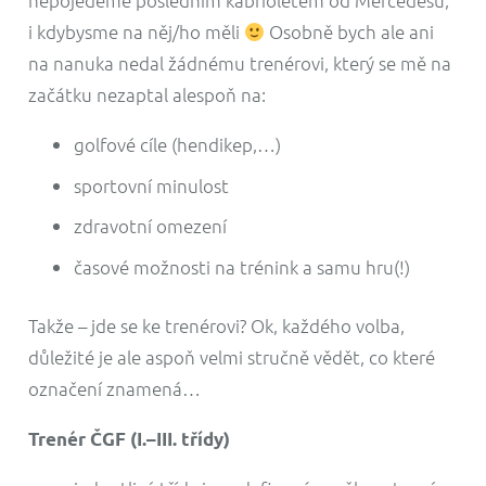
nepojedeme posledním kabrioletem od Mercedesu,
i kdybysme na něj/ho měli
Osobně bych ale ani
na nanuka nedal žádnému trenérovi, který se mě na
začátku nezaptal alespoň na:
golfové cíle (hendikep,…)
sportovní minulost
zdravotní omezení
časové možnosti na trénink a samu hru(!)
Takže – jde se ke trenérovi? Ok, každého volba,
důležité je ale aspoň velmi stručně vědět, co které
označení znamená…
Trenér ČGF (I.–III. třídy)