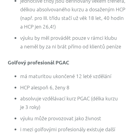
jednotlivé třídy jsou definovány věkem trenéra,
délkou absolvovaného kurzu a dosaženým HCP
(např. pro III. třídu stačí už věk 18 let, 40 hodin
a HCP jen 26,4!)
výuku by měl provádět pouze v rámci klubu
a neměl by za ni brát přímo od klientů peníze
Golfový profesionál PGAC
má maturitou ukončené 12 leté vzdělání
HCP alespoň 6, ženy 8
absolvuje vzdělávací kurz PGAC (délka kurzu
je 3 roky)
výuku může provozovat jako živnost
i mezi golfovými profesionály existuje další