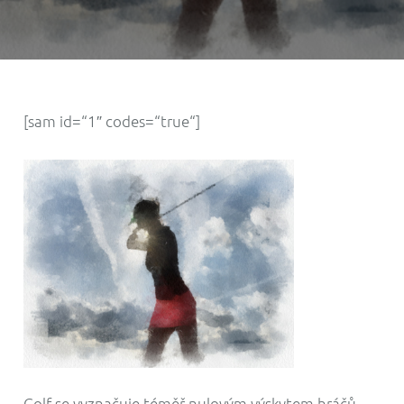
[sam id=“1″ codes=“true“]
Golf se vyznačuje téměř nulovým výskytem hráčů–