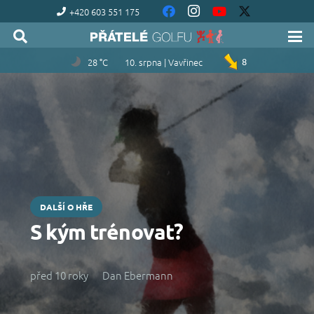
+420 603 551 175
28 °C
10. srpna | Vavřinec
8
DALŠÍ O HŘE
S kým trénovat?
před 10 roky
Dan Ebermann