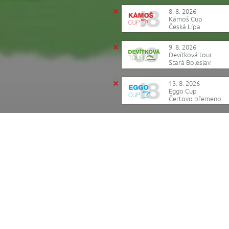
8. 8. 2026
Kámoš Cup
Česká Lípa
9. 8. 2026
Devítková tour
Stará Boleslav
13. 8. 2026
Eggo Cup
Čertovo břemeno
Reklama
Pro přidávání komentářů se musíte nejdříve
přihlásit
.