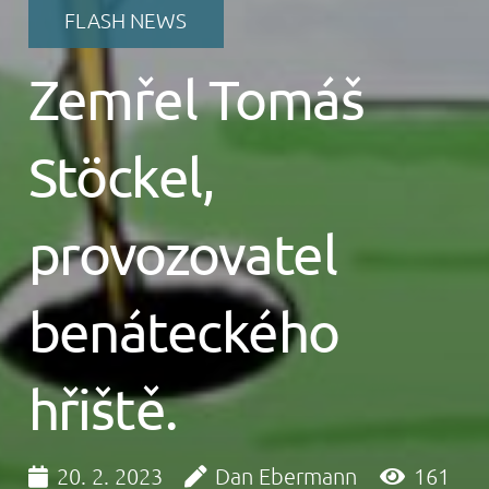
FLASH NEWS
Zemřel Tomáš
Stöckel,
provozovatel
benáteckého
hřiště.
20. 2. 2023
Dan Ebermann
161