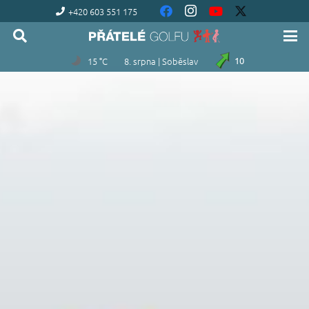
+420 603 551 175
15 °C
8. srpna | Soběslav
10